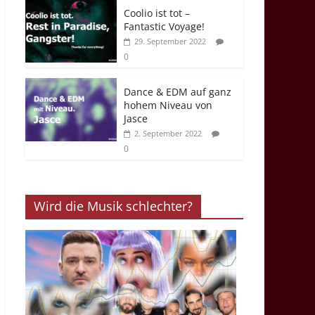
Coolio ist tot –
Fantastic Voyage!
29. September 2022
0
Dance & EDM auf ganz
hohem Niveau von
Jasce
2. September 2022
0
Wird die Musik schlechter?