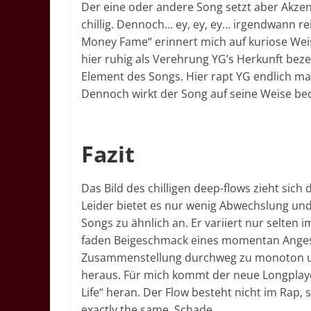
Der eine oder andere Song setzt aber Akze
chillig. Dennoch… ey, ey, ey… irgendwann re
Money Fame“ erinnert mich auf kuriose Wei
hier ruhig als Verehrung YG’s Herkunft beze
Element des Songs. Hier rapt YG endlich ma
Dennoch wirkt der Song auf seine Weise be
Fazit
Das Bild des chilligen deep-flows zieht sic
Leider bietet es nur wenig Abwechslung und
Songs zu ähnlich an. Er variiert nur selten 
faden Beigeschmack eines momentan Angesagt
Zusammenstellung durchweg zu monoton und
heraus. Für mich kommt der neue Longplaye
Life“ heran. Der Flow besteht nicht im Rap, s
exactly the same. Schade.