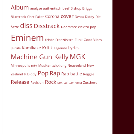
Album
analyse
authentisch
beef
Bishop Briggs
cover
Corona
Bluesrock
Chet Faker
Dessa
Diddy
Die
diss
Disstrack
Ärzte
Doomtree
elektro pop
Eminem
fehde
Französisch
Funk
Good Vibes
Kamikaze
Kritik
Lyrics
Ja rule
Legende
MGK
Machine Gun Kelly
Minneapolis
mtv
Musikentwicklung
Neuseeland
New
Pop
Rap
Rap battle
Zealand
P.Diddy
Reggae
Release
Rock
Revision
sex
twitter
vma
Zucchero