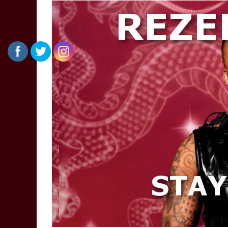
–
Der
Musikblog
Musikblog,
Übersetzungen,
Kritiken
und
Videovorschläge