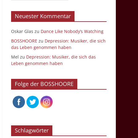
Neuester Kommentar
Oskar Glas
zu
Dance Like Nobody’s Watching
BOSSHOORE
zu
Depression: Musiker, die sich
das Leben genommen haben
Mel
zu
Depression: Musiker, die sich das
Leben genommen haben
Folge der BOSSHOORE
Schlagwörter