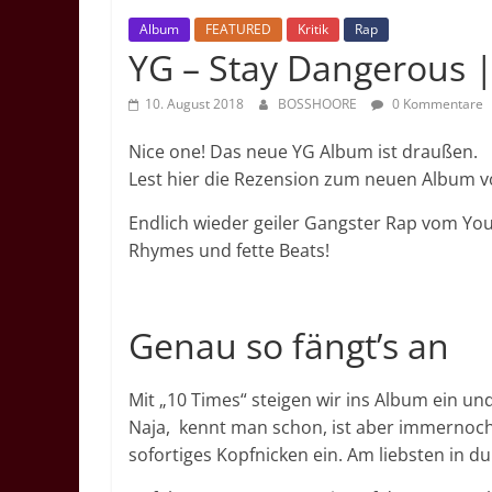
Album
FEATURED
Kritik
Rap
YG – Stay Dangerous | 
10. August 2018
BOSSHOORE
0 Kommentare
Nice one! Das neue YG Album ist draußen.
Lest hier die Rezension zum neuen Album
Endlich wieder geiler Gangster Rap vom You
Rhymes und fette Beats!
Genau so fängt’s an
Mit „10 Times“ steigen wir ins Album ein un
Naja, kennt man schon, ist aber immernoch s
sofortiges Kopfnicken ein. Am liebsten in d