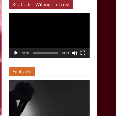
Kid Cudi – Willing To Trust
Video-
Player
00:00
04:43
Featured