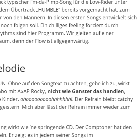
ick typischer I’m-da-Pimp-Song für die Low-Rider unter
t dem Übertrack „HUMBLE“ bereits vorgemacht hat, zum
r von den Männern. In diesen ersten Songs entwickelt sich
och folgen soll. Ein chilliges feeling forciert durch
thms sind hier Programm. Wir gleiten auf einer
m, denn der Flow ist allgegenwärtig.
lodie
. Ohne auf den Songtext zu achten, gebe ich zu, wirkt
abo mit A$AP Rocky
, nicht wie Ganster das handlen
,
e Kinder.
ohooooooooohhhhhhh!
. Der Refrain bleibt catchy
eistern. Mich aber lässt der Refrain immer wieder zum
ong wirkt wie ’ne springende CD. Der Comptoner hat den
ln. Er zeigt es in jedem seiner Songs im