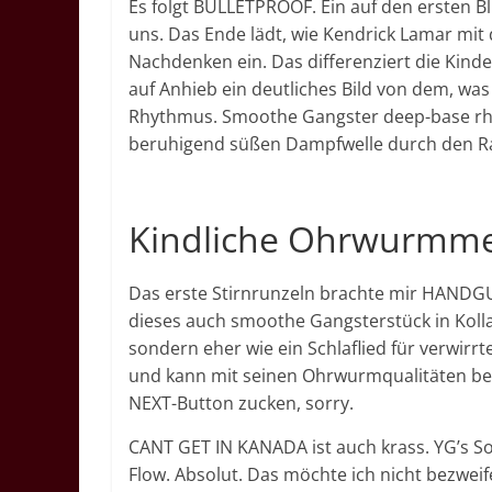
Es folgt BULLETPROOF. Ein auf den ersten Bl
uns. Das Ende lädt, wie Kendrick Lamar mi
Nachdenken ein. Das differenziert die Kinde
auf Anhieb ein deutliches Bild von dem, was n
Rhythmus. Smoothe Gangster deep-base rhy
beruhigend süßen Dampfwelle durch den Rau
Kindliche Ohrwurmme
Das erste Stirnrunzeln brachte mir HANDGUN
dieses auch smoothe Gangsterstück in Koll
sondern eher wie ein Schlaflied für verwirrt
und kann mit seinen Ohrwurmqualitäten beg
NEXT-Button zucken, sorry.
CANT GET IN KANADA ist auch krass. YG’s S
Flow. Absolut. Das möchte ich nicht bezweife