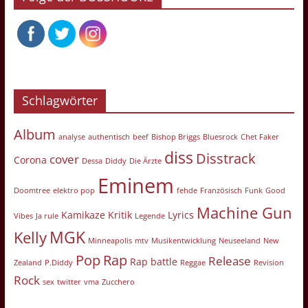
Schlagwörter
Album
analyse
authentisch
beef
Bishop Briggs
Bluesrock
Chet Faker
diss
Disstrack
cover
Corona
Dessa
Diddy
Die Ärzte
Eminem
Doomtree
elektro pop
fehde
Französisch
Funk
Good
Machine Gun
Kamikaze
Kritik
Lyrics
Vibes
Ja rule
Legende
MGK
Kelly
Minneapolis
mtv
Musikentwicklung
Neuseeland
New
Pop
Rap
Release
Rap battle
Zealand
P.Diddy
Reggae
Revision
Rock
sex
twitter
vma
Zucchero