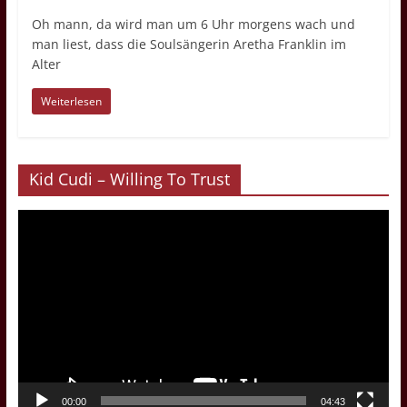
Oh mann, da wird man um 6 Uhr morgens wach und
man liest, dass die Soulsängerin Aretha Franklin im
Alter
Weiterlesen
Kid Cudi – Willing To Trust
Video-
Player
00:00
04:43