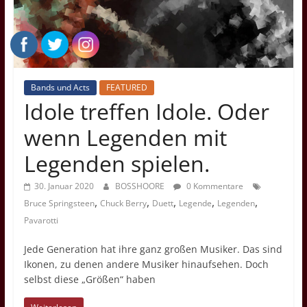
Übersetzungen,
Kritiken
und
Videovorschläge
Bands und Acts
FEATURED
Idole treffen Idole. Oder
wenn Legenden mit
Legenden spielen.
30. Januar 2020
BOSSHOORE
0 Kommentare
,
,
,
,
,
Bruce Springsteen
Chuck Berry
Duett
Legende
Legenden
Pavarotti
Jede Generation hat ihre ganz großen Musiker. Das sind
Ikonen, zu denen andere Musiker hinaufsehen. Doch
selbst diese „Größen“ haben