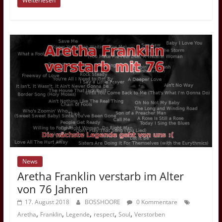
Weiterlesen
News
Aretha Franklin verstarb im Alter
von 76 Jahren
17. August 2018
BOSSHOORE
0 Kommentare
,
,
,
,
,
Aretha
Franklin
Legende
respect
Soul
Verstorben