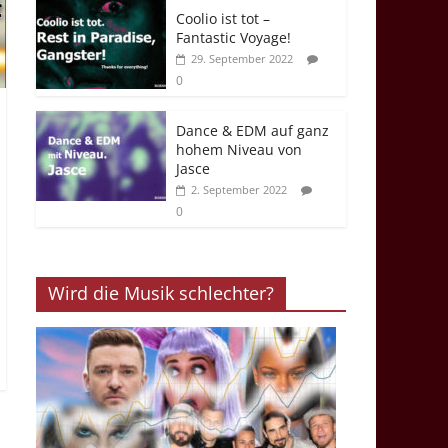
Coolio ist tot –
Fantastic Voyage!
29. September 2022
0
Dance & EDM auf ganz
hohem Niveau von
Jasce
2. September 2022
0
Wird die Musik schlechter?