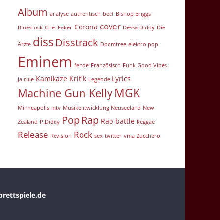
Album
analyse
authentisch
beef
Bishop Briggs
cover
Corona
Bluesrock
Chet Faker
Dessa
Diddy
Die
diss
Disstrack
Ärzte
Doomtree
elektro pop
Eminem
fehde
Französisch
Funk
Good Vibes
Kamikaze
Kritik
Lyrics
Ja rule
Legende
MGK
Machine Gun Kelly
Minneapolis
mtv
Musikentwicklung
Neuseeland
New
Pop
Rap
Rap battle
Zealand
P.Diddy
Reggae
Release
Rock
Revision
sex
twitter
vma
Zucchero
rettspiele.de