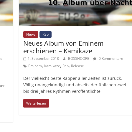
News
Rap
Neues Album von Eminem
erschienen – Kamikaze
re
1. September 2018
BOSSHOORE
0 Kommentare
,
,
,
Eminem
Kamikaze
Rap
Release
Der vielleicht beste Rapper aller Zeiten ist zurück.
Völlig unangekündigt und abseits der üblichen zwei
ber
bis drei Jahres Rythmen veröffentlichte
Weiterlesen