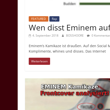
FEATURED
Rap
Wen disst Eminem au
4. September 2018
BOSSHOORE
0 Kommenta
Eminem’s Kamikaze ist draußen. Auf den Social M
Komplimente, whines und disses. Das Internet
Weiterlesen