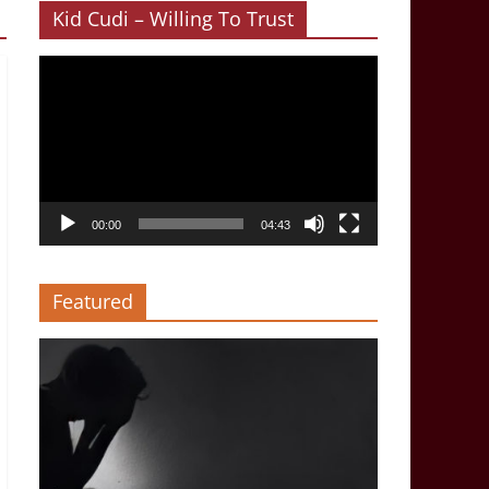
Kid Cudi – Willing To Trust
Video-
Player
00:00
04:43
Featured