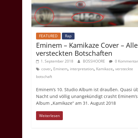
FEATURED
Rap
Eminem – Kamikaze Cover – Alle
versteckten Botschaften
1. September 2018
BOSSHOORE
0 Kommenta
,
,
,
,
cover
Eminem
interpretation
Kamikaze
versteckte
botschaft
Eminem’s 10. Studio Album ist draußen. Quasi ü
Nacht und völlig unangekündigt crasht Eminem’s
Album „Kamikaze“ am 31. August 2018
Weiterlesen