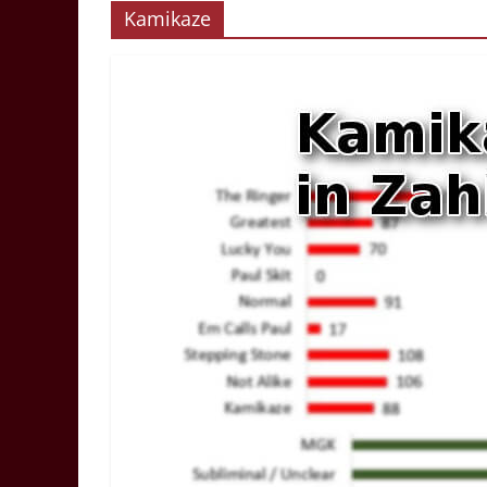
Kamikaze
–
Der
Musikblog
Musikblog,
Übersetzungen,
Kritiken
und
Videovorschläge