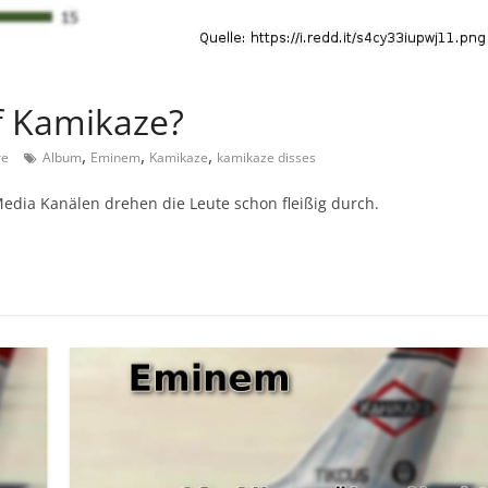
f Kamikaze?
,
,
,
re
Album
Eminem
Kamikaze
kamikaze disses
edia Kanälen drehen die Leute schon fleißig durch.