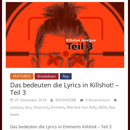
FEATURED
Breakdown
Rap
Das bedeuten die Lyrics in Killshot! –
Teil 3
20. November 2018
BOSSHOORE
0 Kommentare
,
,
,
,
,
,
analyse
diss
Disstrack
Eminem
Machine Gun Kelly
MGK
Rap
battle
Das bedeuten die Lyrics in Eminems Killshot – Teil 3