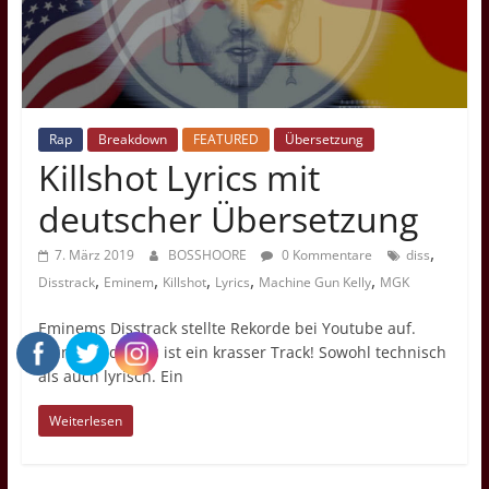
Übersetzungen,
Kritiken
und
Videovorschläge
Rap
Breakdown
FEATURED
Übersetzung
Killshot Lyrics mit
deutscher Übersetzung
,
7. März 2019
BOSSHOORE
0 Kommentare
diss
,
,
,
,
,
Disstrack
Eminem
Killshot
Lyrics
Machine Gun Kelly
MGK
Eminems Disstrack stellte Rekorde bei Youtube auf.
Kein Wunder. Es ist ein krasser Track! Sowohl technisch
als auch lyrisch. Ein
Weiterlesen