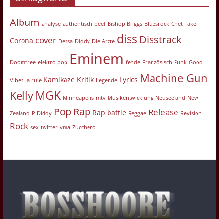
Album
analyse
authentisch
beef
Bishop Briggs
Bluesrock
Chet Faker
diss
Disstrack
cover
Corona
Dessa
Diddy
Die Ärzte
Eminem
Doomtree
elektro pop
fehde
Französisch
Funk
Good
Machine Gun
Kamikaze
Kritik
Lyrics
Vibes
Ja rule
Legende
MGK
Kelly
Minneapolis
mtv
Musikentwicklung
Neuseeland
New
Pop
Rap
Release
Rap battle
Zealand
P.Diddy
Reggae
Revision
Rock
sex
twitter
vma
Zucchero