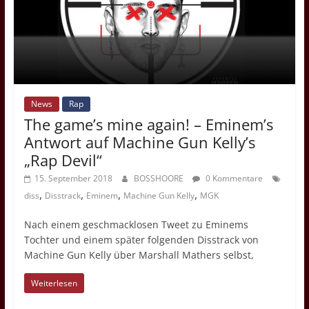
News
Rap
The game’s mine again! – Eminem’s
Antwort auf Machine Gun Kelly’s
„Rap Devil“
15. September 2018
BOSSHOORE
0 Kommentare
,
,
,
,
diss
Disstrack
Eminem
Machine Gun Kelly
MGK
Nach einem geschmacklosen Tweet zu Eminems
Tochter und einem später folgenden Disstrack von
Machine Gun Kelly über Marshall Mathers selbst,
Weiterlesen