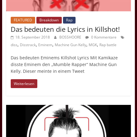
FEATURED
Breakdown
Rap
Das bedeuten die Lyrics in Killshot!
18. September 2018
BOSSHOORE
0 Kommentare
,
,
,
,
,
diss
Disstrack
Eminem
Machine Gun Kelly
MGK
Rap battle
Das bedeuten Eminems Killshot Lyrics Mit Kamikaze
disste Eminem den „Mumble Rapper“ Machine Gun
Kelly. Dieser meinte in einem Tweet
Weiterlesen