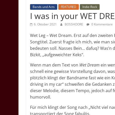
Bands und Acts
FEATURED
Indie-Rock
I was in your WET DRE
6. Oktober 2021
BOSSHOORE
0 Kommentare
Wet Leg – Wet Dream. Erst auf den zweiten B
Songtitel. Zuerst fragte ich mich, wie man
bedeuten soll. Nasses Bein… dafuq? Was’n d
Bizkit, „aufgeweichter Keks“.
Wenn man dem Text von
Wet Dream
ein wen
schnell eine gewisse Vorstellung davon, wa
plötzlich klingt der Bandname fast wie ein 
driving in my car“ schweifen die Gedanken zi
dieser Melodie, diesem Tempo, jedoch auf fr
humorvoll.
Für mich klingt der Song nach „Nicht viel 
transportiert der Song fabulös.