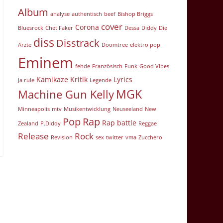
Album
analyse
authentisch
beef
Bishop Briggs
cover
Corona
Bluesrock
Chet Faker
Dessa
Diddy
Die
diss
Disstrack
Ärzte
Doomtree
elektro pop
Eminem
fehde
Französisch
Funk
Good Vibes
Kamikaze
Kritik
Lyrics
Ja rule
Legende
MGK
Machine Gun Kelly
Minneapolis
mtv
Musikentwicklung
Neuseeland
New
Pop
Rap
Rap battle
Zealand
P.Diddy
Reggae
Release
Rock
Revision
sex
twitter
vma
Zucchero