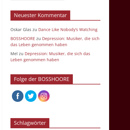
Neuester Kommentar
Oskar Glas
zu
Dance Like Nobody’s Watching
BOSSHOORE
zu
Depression: Musiker, die sich
das Leben genommen haben
Mel
zu
Depression: Musiker, die sich das
Leben genommen haben
Folge der BOSSHOORE
Schlagwörter