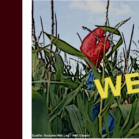
–
Der
Musikblog
Musikblog,
Übersetzungen,
Kritiken
und
Videovorschläge