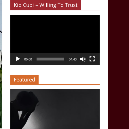
Kid Cudi – Willing To Trust
Video-
Player
00:00
04:43
Featured