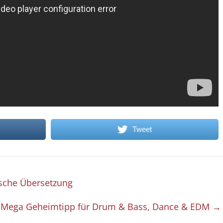
Tweet
tsche Übersetzung
r Mega Geheimtipp für Drum & Bass, Dance & EDM
→