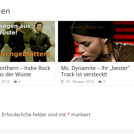
len
orthern – Indie Rock
Ms. Dynamite – Ihr „bester“
us der Wüste
Track ist versteckt!
t 2018
0
28. Oktober 2018
0
.
Erforderliche Felder sind mit
*
markiert