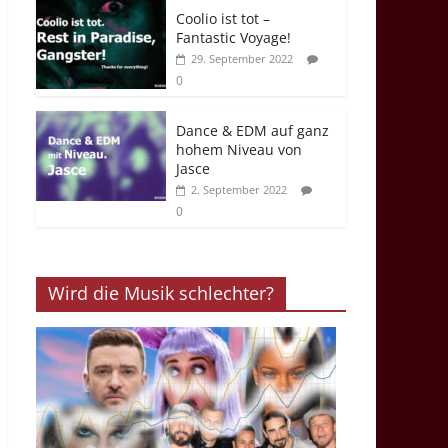
Coolio ist tot –
Fantastic Voyage!
29. September 2022
0
Dance & EDM auf ganz
hohem Niveau von
Jasce
2. September 2022
0
Wird die Musik schlechter?