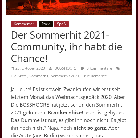
Übersetzungen,
Kritiken
und
Kommentar
Rock
Spaß
Videovorschläge
Der Sommerhit 2021-
Community, ihr habt die
Chance!
28. Oktober 2020
BOSSHOORE
0 Kommentare
,
,
,
Die Ärzte
Sommerhit
Sommerhit 2021
True Romance
Ja, Leute! Es ist soweit. Zwar kaufen wir erst seit
letztem Monat das Weihnachtsgebäck 2020. Aber
Die BOSSHOORE hat jetzt schon den Sommerhit
2021 gefunden.
Kranker shice!
Jeder ist gehyped!
Das Dumme ist nur, es gibt ihn noch nicht! Es gibt
ihn noch nicht? Naja, noch
nicht so ganz
. Aber
die Ärzte (aus Berlin) waren so nett, das