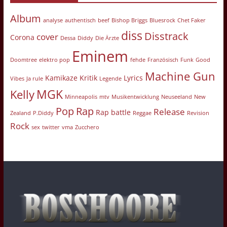
Album
analyse
authentisch
beef
Bishop Briggs
Bluesrock
Chet Faker
diss
Disstrack
cover
Corona
Dessa
Diddy
Die Ärzte
Eminem
Doomtree
elektro pop
fehde
Französisch
Funk
Good
Machine Gun
Kamikaze
Kritik
Lyrics
Vibes
Ja rule
Legende
MGK
Kelly
Minneapolis
mtv
Musikentwicklung
Neuseeland
New
Pop
Rap
Release
Rap battle
Zealand
P.Diddy
Reggae
Revision
Rock
sex
twitter
vma
Zucchero