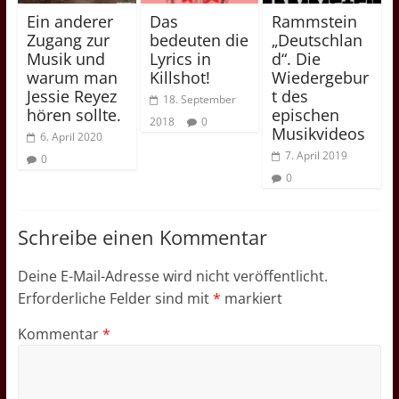
Ein anderer
Das
Rammstein
Zugang zur
bedeuten die
„Deutschlan
Musik und
Lyrics in
d“. Die
warum man
Killshot!
Wiedergebur
Jessie Reyez
t des
18. September
hören sollte.
epischen
2018
0
Musikvideos
6. April 2020
7. April 2019
0
0
Schreibe einen Kommentar
Deine E-Mail-Adresse wird nicht veröffentlicht.
Erforderliche Felder sind mit
*
markiert
Kommentar
*