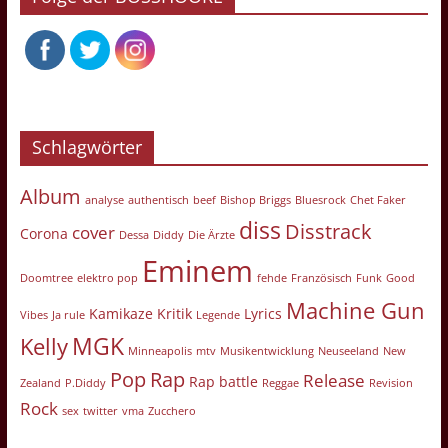
Schlagwörter
Album
analyse
authentisch
beef
Bishop Briggs
Bluesrock
Chet Faker
diss
Disstrack
cover
Corona
Dessa
Diddy
Die Ärzte
Eminem
Doomtree
elektro pop
fehde
Französisch
Funk
Good
Machine Gun
Kamikaze
Kritik
Lyrics
Vibes
Ja rule
Legende
MGK
Kelly
Minneapolis
mtv
Musikentwicklung
Neuseeland
New
Pop
Rap
Release
Rap battle
Zealand
P.Diddy
Reggae
Revision
Rock
sex
twitter
vma
Zucchero